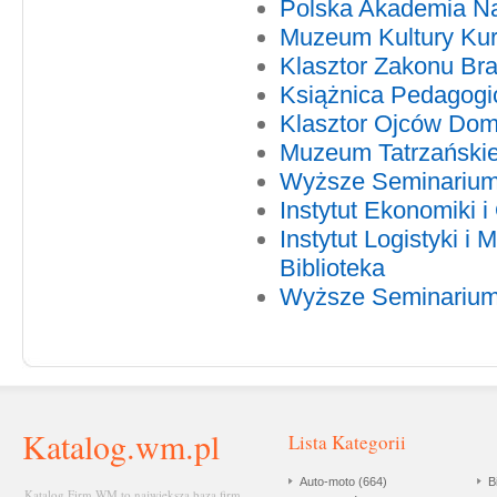
Polska Akademia Na
Muzeum Kultury Kurp
Klasztor Zakonu Bra
Książnica Pedagogi
Klasztor Ojców Domi
Muzeum Tatrzańskie 
Wyższe Seminarium
Instytut Ekonomiki 
Instytut Logistyki 
Biblioteka
Wyższe Seminarium
Katalog.wm.pl
Lista Kategorii
Auto-moto (664)
B
Katalog Firm WM to największa baza firm