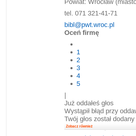
Powiat: Wrocław (miasto
tel. 071 321-41-71
bibl@pwt.wroc.pl
Oceń firmę
1
2
3
4
5
|
Już oddałeś głos
Wystąpił błąd przy odda
Twój głos został dodany
Zobacz również