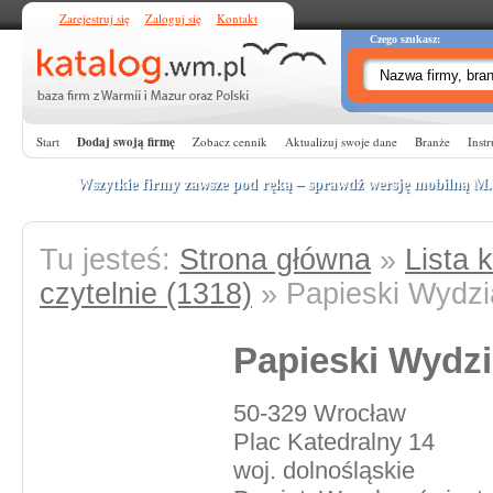
Zarejestruj się
Zaloguj się
Kontakt
Czego szukasz:
Start
Dodaj swoją firmę
Zobacz cennik
Aktualizuj swoje dane
Branże
Instr
Wszytkie firmy zawsze pod ręką – sprawdź wersję mobilną
M
Tu jesteś:
Strona główna
»
Lista k
czytelnie (1318)
» Papieski Wydzia
Papieski Wydzi
50-329 Wrocław
Plac Katedralny 14
woj. dolnośląskie