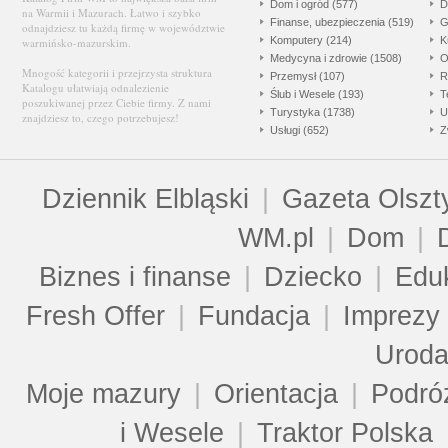
Dom i ogród (577)
D
na Warmii i Mazurach. Łatwo i szybko
Finanse, ubezpieczenia (519)
G
odnajdziesz tu każdą firmę w województwie
Komputery (214)
K
warmińsko-mazurskim.
Medycyna i zdrowie (1508)
O
Mnogość kategorii i przejrzysta struktura
Przemysł (107)
R
Katalogu ułatwiają odnalezienie
Ślub i Wesele (193)
T
poszukiwanej przez Ciebie firmy. Z nami
Turystyka (1738)
U
znajdziesz to, czego potrzebujesz!
Usługi (652)
Z
Dziennik Elbląski
|
Gazeta Olszt
WM.pl
|
Dom
|
Biznes i finanse
|
Dziecko
|
Edu
Fresh Offer
|
Fundacja
|
Imprezy
Urod
Moje mazury
|
Orientacja
|
Podró
i Wesele
|
Traktor Polska