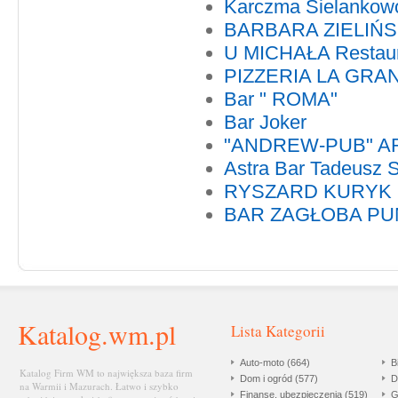
Karczma Sielankow
BARBARA ZIELIŃS
U MICHAŁA Restaura
PIZZERIA LA GRA
Bar " ROMA"
Bar Joker
"ANDREW-PUB" A
Astra Bar Tadeusz S
RYSZARD KURYK
BAR ZAGŁOBA P
Katalog.wm.pl
Lista Kategorii
Auto-moto (664)
B
Katalog Firm WM to największa baza firm
Dom i ogród (577)
D
na Warmii i Mazurach. Łatwo i szybko
Finanse, ubezpieczenia (519)
G