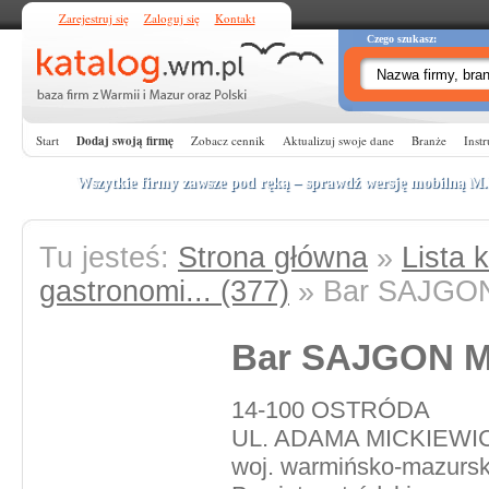
Zarejestruj się
Zaloguj się
Kontakt
Czego szukasz:
Start
Dodaj swoją firmę
Zobacz cennik
Aktualizuj swoje dane
Branże
Instr
Wszytkie firmy zawsze pod ręką – sprawdź wersję mobilną
M
Tu jesteś:
Strona główna
»
Lista k
gastronomi... (377)
» Bar SAJGO
Bar SAJGON 
14-100 OSTRÓDA
UL. ADAMA MICKIEWI
woj. warmińsko-mazursk