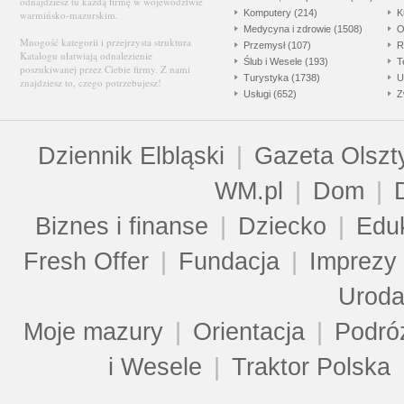
odnajdziesz tu każdą firmę w województwie
Komputery (214)
K
warmińsko-mazurskim.
Medycyna i zdrowie (1508)
O
Mnogość kategorii i przejrzysta struktura
Przemysł (107)
R
Katalogu ułatwiają odnalezienie
Ślub i Wesele (193)
T
poszukiwanej przez Ciebie firmy. Z nami
Turystyka (1738)
U
znajdziesz to, czego potrzebujesz!
Usługi (652)
Z
Dziennik Elbląski
|
Gazeta Olszt
WM.pl
|
Dom
|
Biznes i finanse
|
Dziecko
|
Edu
Fresh Offer
|
Fundacja
|
Imprezy
Urod
Moje mazury
|
Orientacja
|
Podró
i Wesele
|
Traktor Polska