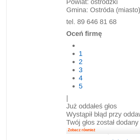
Powiat: ostródzki
Gmina: Ostróda (miasto
tel. 89 646 81 68
Oceń firmę
1
2
3
4
5
|
Już oddałeś głos
Wystąpił błąd przy odda
Twój głos został dodany
Zobacz również